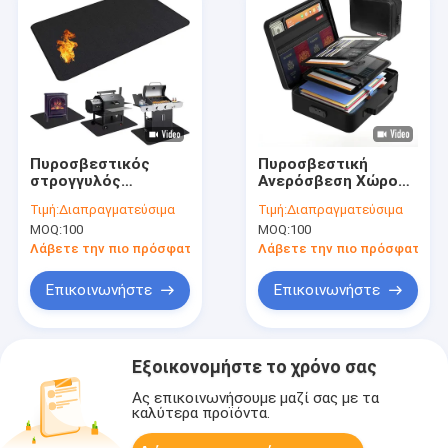
Πυροσβεστικός
Πυροσβεστική
στρογγυλός
Ανερόσβεση Χώρος
πυρκαγιάς μάτ
Οργανωτής
Τιμή:
Διαπραγματεύσιμα
Τιμή:
Διαπραγματεύσιμα
μπάρμπεκιου &
εγγράφων Μεγάλης
MOQ:
100
MOQ:
100
Bonfire Pad με υγρή
χωρητικότητας Θήκη
σιλικόνη επικάλυψη
αποθήκευσης
Λάβετε την πιο πρόσφατη τιμή
Λάβετε την πιο πρόσφατη τι
ανθεκτικό στη
αρχείων με
θερμότητα μάτ
πιστοποιητικό
Επικοινωνήστε
Επικοινωνήστε
μάρκα για πάτωμα
κλειδαριού &
Patio Grass &
κάτοχος
εξωτερικό
λογαριασμού για
χρήση στο σπίτι και
Εξοικονομήστε το χρόνο σας
στο γραφείο
Ας επικοινωνήσουμε μαζί σας με τα
καλύτερα προϊόντα.