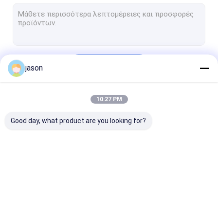
Τακτική φανέλλα
Προστατευτικά παπούτσια εργασίας
σακίδιο πλάτης πεζοπορίας
Να συνεχίσει
jason
Webbing αγώνα
Προστατευτικός εξοπλισμός εξωτερικού
10:27 PM
Οι Κατηγορίες Μας
Στρατιωτικά καπέλα κάλυψης
Good day, what product are you looking for?
Ομοιόμορφα αξεσουάρ
Ενδύματα ασφαλείας
Κάλυμμα συγκόλλησης
Υπαίθριο τακτικό
Εξωτερικά
Μπότες
Τεχνουργήματα πυρασφάλειας
εργαλείο
ενδύματα
πεζοπορίας