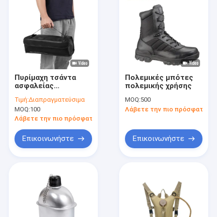
Πιστοποιητικά και
σημαντικά έγγραφα
Πυρίμαχη τσάντα
Πολεμικές μπότες
ασφαλείας
πολεμικής χρήσης
μπαταρίας με
Τιμή:
Διαπραγματεύσιμα
MOQ:
500
προστασία από
MOQ:
100
Λάβετε την πιο πρόσφατη τι
έκρηξη για
μπαταρίες λιθίου
Λάβετε την πιο πρόσφατη τιμή
ηλεκτρικών
οχημάτων Θήκη
Επικοινωνήστε
Επικοινωνήστε
αποθήκευσης
ανθεκτική σε υψηλή
θερμοκρασία
Σπίτι
Προϊόντα
Περίπου εμείς