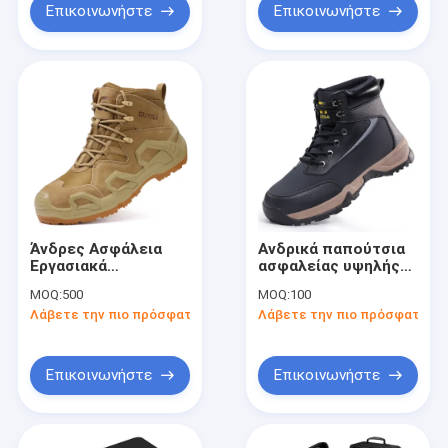
Πυροδοσία
ανθεκτική άνετα
Επικοινωνήστε
Επικοινωνήστε
Πυροδοσία
προστατευτικά
παπούτσια
Άνδρες Ασφάλεια
Ανδρικά παπούτσια
Εργασιακά
ασφαλείας υψηλής
Παπούτσια Χάλυβα
αντοχής SRC
MOQ:
500
MOQ:
100
Αποκλειστικό Αντι-
Αδιάβροχα από
Λάβετε την πιο πρόσφατη τιμή
Λάβετε την πιο πρόσφατη τι
Στρίψιμο Αντι-
χάλυβα, ανθεκτικά
Στρίψιμο Αντι-
σε τρύπες,
Στρίψιμο Ανθεκτικά
ανθεκτικά στο νερό,
στην Φόρτιση
μαλακά
Επικοινωνήστε
Επικοινωνήστε
Κατασκευαστικά
προστατευτικά
παπούτσια για όλες
υποδήματα
τις εποχές