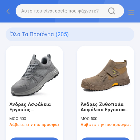
Όλα Τα Προϊόντα
(205)
Άνδρες Ασφάλεια
Άνδρες Ζυθοποιία
Εργασίας
Ασφάλεια Εργασιακά
Καλοκαιρινά
παπούτσια
MOQ:
500
MOQ:
500
Παπούτσια
Ανθεκτικά στη
Λάβετε την πιο πρόσφατη τιμή
Λάβετε την πιο πρόσφατη τι
Αναπνευστικά
θερμότητα από
Χάλυβα Πυροδοσία
χάλυβα Πυροδοκία-
Πυροδοσία
αποσβεστική φθορά-