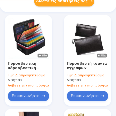
Δώστε τις απαιτήσεις σας
Πυροσβεστική
Πυροσβεστή τσάντα
υδροσβεστική
εγγράφων
τσάντα εγγράφων
Πυροσβεστή τσάντα
Τιμή:
Διαπραγματεύσιμα
Τιμή:
Διαπραγματεύσιμα
Χρήματα και
αποθήκευσης
MOQ:
100
MOQ:
100
πολύτιμα
ανθεκτική σε υψηλές
αντικείμενα
θερμοκρασίες για
Λάβετε την πιο πρόσφατη τιμή
Λάβετε την πιο πρόσφατη τι
Ασφαλής τσάντα
φακέλους Α4
αποθήκευσης για το
Επιχειρηματική και
Επικοινωνήστε
Επικοινωνήστε
σπίτι και το γραφείο
οικιακή χρήση
Οργανωτής αρχείων
για συμβάσεις
μετρητών