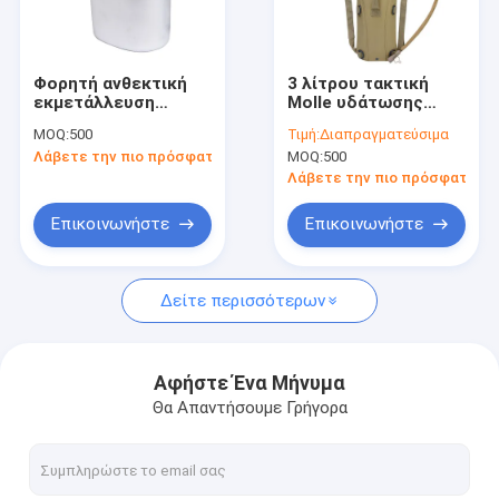
Γύρος εργοστασίων
Ποιοτικός έλεγχος
Φορητή ανθεκτική
3 λίτρου τακτική
εκμετάλλευση
Molle υδάτωσης
Μας ελάτε σε επαφή με
καντίνων ύφους ΓΠ
εξάρτηση καντίνων
MOQ:
500
Τιμή:
Διαπραγματεύσιμα
αργιλίου ένα
πακέτων
Λάβετε την πιο πρόσφατη τιμή
MOQ:
500
τέταρτο γαλλονιού
στρατιωτική
Ειδήσεις
Λάβετε την πιο πρόσφατη τι
Περιπτώσεις
Επικοινωνήστε
Επικοινωνήστε
Ζητήστε ένα απόσπασμα
Δείτε περισσότερων
Υπαίθριο τακτικό εργαλείο
Αφήστε Ένα Μήνυμα
Θα Απαντήσουμε Γρήγορα
Εξωτερικά ενδύματα
Μπότες πεζοπορίας