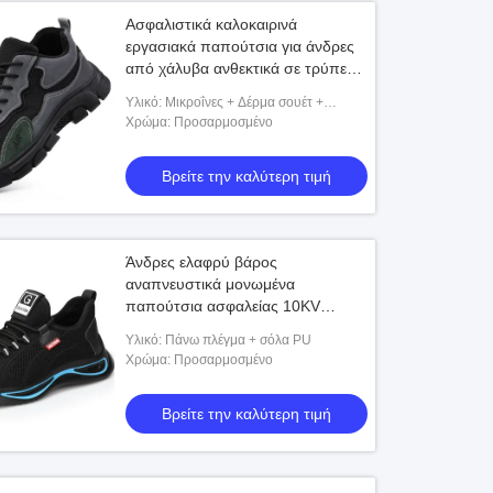
Ασφαλιστικά καλοκαιρινά
εργασιακά παπούτσια για άνδρες
από χάλυβα ανθεκτικά σε τρύπες
στα δάχτυλα των ποδιών
Υλικό: Μικροΐνες + Δέρμα σουέτ +
αναπνευστικά άνετα από
Υφασμάτινο πλέγμα από ατσάλινο σύρμα
Χρώμα: Προσαρμοσμένο
καουτσούκ υποδήματα
+ Ενδιάμεση σόλα Kevlar + Εξωτερική σ
βιομηχανικής κατασκευής
Βρείτε την καλύτερη τιμή
Άνδρες ελαφρύ βάρος
αναπνευστικά μονωμένα
παπούτσια ασφαλείας 10KV
Ηλεκτρική εργασία μπότες χάλυβα
Υλικό: Πάνω πλέγμα + σόλα PU
δάχτυλο αντι-σπάσιμο διάτρηση-
Χρώμα: Προσαρμοσμένο
ανθεκτικό καλοκαιρινό
ηλεκτρολόγος παπούτσια
Βρείτε την καλύτερη τιμή