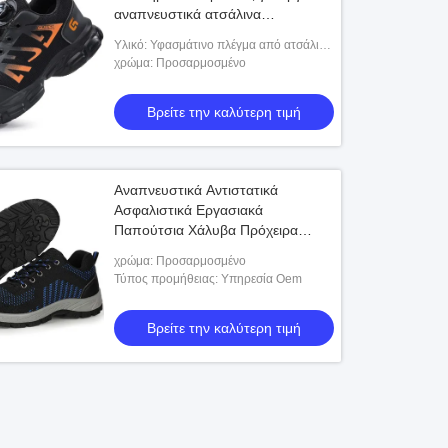
αναπνευστικά ατσάλινα
παπούτσια με περιστρεφόμενο
Υλικό: Υφασμάτινο πλέγμα από ατσάλινο
κλείσιμο
σύρμα + Ενδιάμεση σόλα από Kevlar +
χρώμα: Προσαρμοσμένο
Εξωτερική σόλα από καουτσούκ
Βρείτε την καλύτερη τιμή
Αναπνευστικά Αντιστατικά
Ασφαλιστικά Εργασιακά
Παπούτσια Χάλυβα Πρόχειρα
Ανθεκτικά σε Τρύπες Flyknit
χρώμα: Προσαρμοσμένο
Επάνω Ανθεκτικά στην Φθορά για
Τύπος προμήθειας: Υπηρεσία Oem
καθαρό δωμάτιο
Βρείτε την καλύτερη τιμή