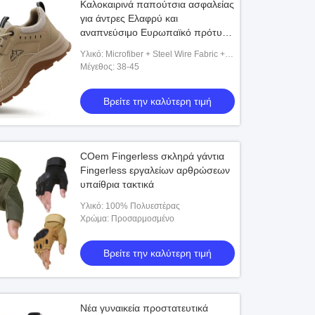
Καλοκαιρινά παπούτσια ασφαλείας
για άντρες Ελαφρύ και
αναπνεύσιμο Ευρωπαϊκό πρότυπο
ατσάλινο δάχτυλο κατά της
Υλικό: Microfiber + Steel Wire Fabric +
διάτρησης Ανθετικά παπούτσια
Kevlar Midsole + Outsole Rubber
Μέγεθος: 38-45
εργασίας από καουτσούκ και
πλαστική εξωτερική σόλα
Βρείτε την καλύτερη τιμή
COem Fingerless σκληρά γάντια
Fingerless εργαλείων αρθρώσεων
υπαίθρια τακτικά
Υλικό: 100% Πολυεστέρας
Χρώμα: Προσαρμοσμένο
Βρείτε την καλύτερη τιμή
Νέα γυναικεία προστατευτικά