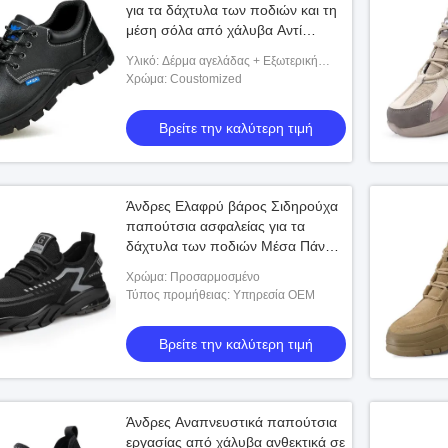
για τα δάχτυλα των ποδιών και τη
μέση σόλα από χάλυβα Αντί
τρύπησης Ανθεκτικά σε τρύπες
Υλικό: Δέρμα αγελάδας + Εξωτερική
Ανθεκτικά σε θερμότητα Ανθεκτικά
σόλα από καουτσούκ
Χρώμα: Coustomized
σε ζέστη, μαλακά, ανθεκτικά σε
γλίστρα, άνετα παπούτσια
Βρείτε την καλύτερη τιμή
εργασίας
ήρας πεδίου θερμικής
Εργοστασίων γαλλική στρατιωτική στολή
Πολυ
οδηγών TA435 στο πεδίο
κάλυψης F1 ανεφοδιασμού T/C γαλλική
καιρ
ν
(Shirt+pants+cap)
Άνδρες Ελαφρύ βάρος Σιδηρούχα
ην καλύτερη τιμή
Βρείτε την καλύτερη τιμή
παπούτσια ασφαλείας για τα
δάχτυλα των ποδιών Μέσα Πάνω
ΠΥ Σόλα Αναπνευστική
Χρώμα: Προσαρμοσμένο
Αντιστατική Ανθεκτική σε τρύπες
Τύπος προμήθειας: Υπηρεσία OEM
Αεροκάθισμα Εργασιακά
παπούτσια
Βρείτε την καλύτερη τιμή
Άνδρες Αναπνευστικά παπούτσια
εργασίας από χάλυβα ανθεκτικά σε