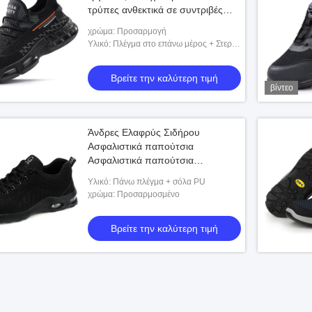
τρύπες ανθεκτικά σε συντριβές
ανθεκτικά σε φθορά παπούτσια
χρώμα: Προσαρμογή
ασφαλείας για καλοκαίρι
Υλικό: Πλέγμα στο επάνω μέρος + Στερεά
Βιομηχανικά προστατευτικά
σόλα
παπούτσια
Βρείτε την καλύτερη τιμή
βίντεο
Άνδρες Ελαφρύς Σιδήρου
Ασφαλιστικά παπούτσια
Ασφαλιστικά παπούτσια
Αντιστατικά Ανθεκτικά σε τρύπες
Υλικό: Πάνω πλέγμα + σόλα PU
Αεροκάθισμα Εργατικά παπούτσια
χρώμα: Προσαρμοσμένο
Βρείτε την καλύτερη τιμή