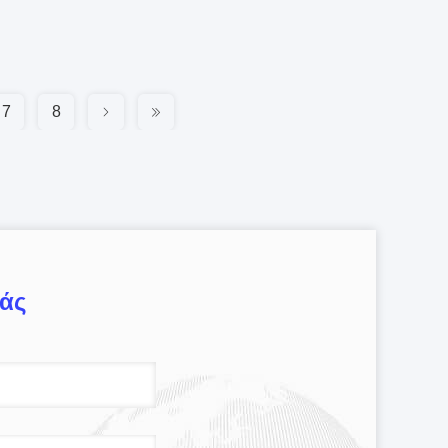
7
8
μάς