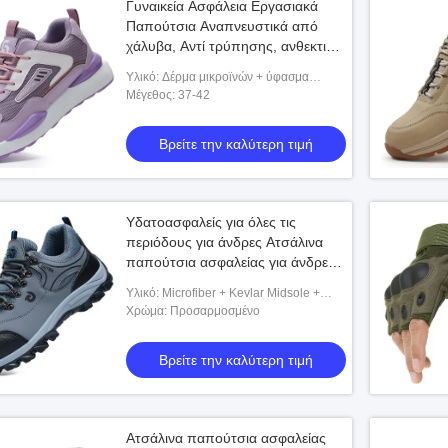
Γυναικεία Ασφάλεια Εργασιακά
Παπούτσια Αναπνευστικά από
χάλυβα, Αντί τρύπησης, ανθεκτικά
σε τρύπες, ελαφρύ βάρος, άνετα,
Υλικό: Δέρμα μικροϊνών + ύφασμα
καλοκαίρι, Επαναστατικά
πλέγματος + μέση σόλα από kevlar +
Μέγεθος: 37-42
υποδήματα
εξωτερική σόλα από PU
Βρείτε την καλύτερη τιμή
Υδατοασφαλείς για όλες τις
περιόδους για άνδρες Ατσάλινα
παπούτσια ασφαλείας για άνδρες
Ατσάλινα παπούτσια προστασίας
Υλικό: Microfiber + Kevlar Midsole +
δακτύλων κατά της διάσπασης
Outsole από καουτσούκ
Χρώμα: Προσαρμοσμένο
κατά της διάτρησης
Βρείτε την καλύτερη τιμή
Ατσάλινα παπούτσια ασφαλείας