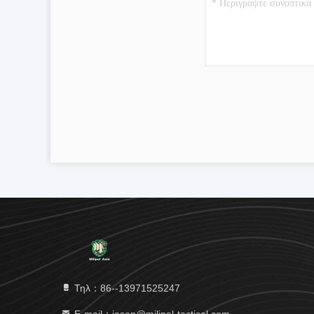
Τηλ：86--13971525247