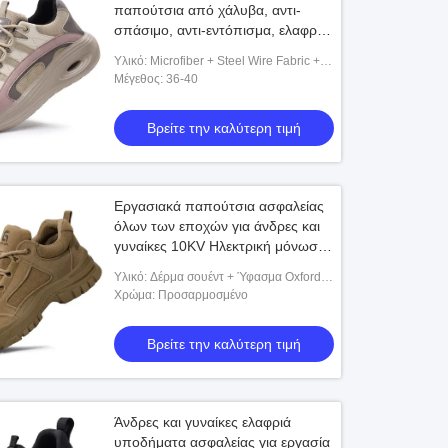
παπούτσια από χάλυβα, αντι-
σπάσιμο, αντι-εντόπισμα, ελαφρύ,
άνετο σε όλα τα εποχή.
Υλικό: Microfiber + Steel Wire Fabric +
Kevlar Midsole + Outsole Rubber
Μέγεθος: 36-40
Βρείτε την καλύτερη τιμή
/Ripstop βαμβακιού ατόμων καυτό
Ομοιόμορφο 200-220gsm Multica
ικό OCP ομοιόμορφο παλτό ACU
αμερικάνικου στρατού ACS ύφασμ
ντυμένο τεφλόν Gen3 αγώνα
Εργασιακά παπούτσια ασφαλείας
Βρείτε την καλύτερη τιμή
Βρείτε την καλύτερη τιμή
όλων των εποχών για άνδρες και
γυναίκες 10KV Ηλεκτρική μόνωση
από χάλυβα Ασφάλεια των
Υλικό: Δέρμα σουέντ + Ύφασμα Oxford +
δακτύλων κατά της διάτρησης
Ενδιάμεση σόλα Kevlar + Εξωτερική
Χρώμα: Προσαρμοσμένο
σόλα από καουτσούκ
Βρείτε την καλύτερη τιμή
Άνδρες και γυναίκες ελαφριά
υποδήματα ασφαλείας για εργασία