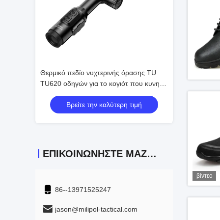
ς χρήσης
Θερμικό πεδίο νυχτερινής όρασης TU
Θερμικός συνδετ
TU620 οδηγών για το κογιότ που κυνηγά
λήψης εικόνων 
τη νυχτερινή όραση 25mm
35mm τουφεκιώ
 τιμή
Βρείτε την καλύτερη τιμή
Βρείτε τ
ΕΠΙΚΟΙΝΩΝΉΣΤΕ ΜΑΖΊ ΜΑΣ
βίντεο
86--13971525247
jason@milipol-tactical.com