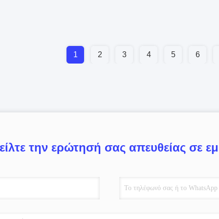
1
2
3
4
5
6
είλτε την ερώτησή σας απευθείας σε ε