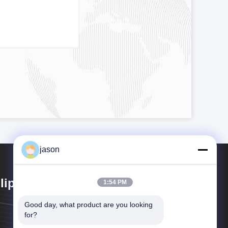
jason
lipol Asia Group Co., Limited
1:54 PM
Good day, what product are you looking 
for?