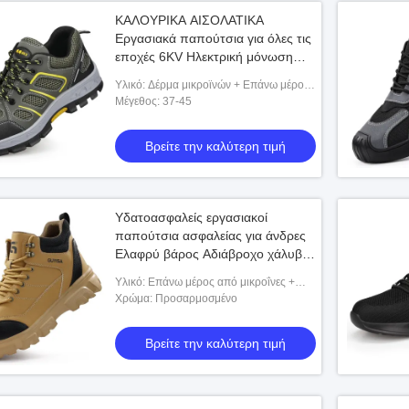
ΚΑΛΟΥΡΙΚΑ ΑΙΣΟΛΑΤΙΚΑ
Εργασιακά παπούτσια για όλες τις
εποχές 6KV Ηλεκτρική μόνωση
Αντι-Στρίψιμο-Αποστασία από
Υλικό: Δέρμα μικροϊνών + Επάνω μέρος
τρύπες ανθεκτικά παπούτσια
από πλέγμα Flyknit + Εξωτερική σόλα
Μέγεθος: 37-45
ασφαλείας με πλαστικό καπάκι
από καουτσούκ
δάχτυλο
Βρείτε την καλύτερη τιμή
Υδατοασφαλείς εργασιακοί
παπούτσια ασφαλείας για άνδρες
Ελαφρύ βάρος Αδιάβροχο χάλυβα
δαχτυλίδι Αναπνευστικά
Υλικό: Επάνω μέρος από μικροΐνες +
αντιασφαλείς βιομηχανικά
Επένδυση από πλέγμα + Ενδιάμεση
Χρώμα: Προσαρμοσμένο
παπούτσια για καλοκαιρινή
σόλα από Kevlar + Εξωτερική σόλα από
κατασκευή
καο
Βρείτε την καλύτερη τιμή