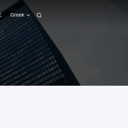
ς
Greek