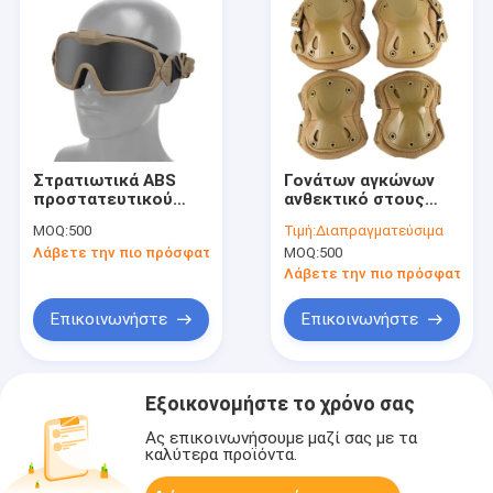
Στρατιωτικά ABS
Γονάτων αγκώνων
προστατευτικού
ανθεκτικό στους
εξοπλισμού TPE αντι
κραδασμούς
MOQ:
500
Τιμή:
Διαπραγματεύσιμα
ομίχλης τακτικά με
υπαίθριο τακτικό
Λάβετε την πιο πρόσφατη τιμή
MOQ:
500
τον ανεμιστήρα
εργαλείο
προστατευτικού
Λάβετε την πιο πρόσφατη τι
εξοπλισμού
προστασίας
Επικοινωνήστε
Επικοινωνήστε
στρατιωτικό
Εξοικονομήστε το χρόνο σας
Ας επικοινωνήσουμε μαζί σας με τα
καλύτερα προϊόντα.