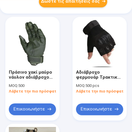
Δώστε τις απαιτήσεις σας
Πράσινο χακί μαύρο
Αδιάβροχο
νάυλον αδιάβροχο
φερμουάρ Τρακτικό
στρατιωτικό
εξοπλισμό Κυνηγείο
MOQ:
500
MOQ:
500 pcs
υπαίθριο τακτικό
Πεζοπορία
Λάβετε την πιο πρόσφατη τιμή
Λάβετε την πιο πρόσφατη τι
εργαλείο
Κατασκηνώσεις
αρθρώσεων γαντιών
Ανιχνευτής 400x300
σκληρό
Vox Polyester Strap
Επικοινωνήστε
Επικοινωνήστε