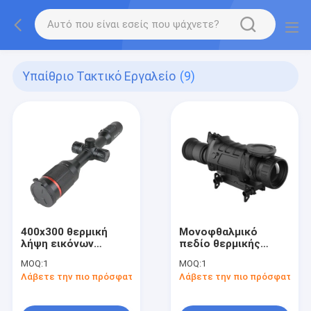
Υπαίθριο Τακτικό Εργαλείο
(9)
400x300 θερμική
Μονοφθαλμικό
λήψη εικόνων
πεδίο θερμικής
τουφεκιών που
λήψης εικόνων
MOQ:
1
MOQ:
1
επισημαίνει το
οδηγών για το κυνήγι
Λάβετε την πιο πρόσφατη τιμή
Λάβετε την πιο πρόσφατη τι
υπαίθριο τακτικό
TS435 2-9x35 50hz
εργαλείο οδηγών
TU430 πεδίου