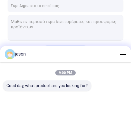
Γύρος εργοστασίων
Ποιοτικός έλεγχος
Μας ελάτε σε επαφή με
Ειδήσεις
Να συνεχίσει
jason
Περιπτώσεις
Ζητήστε ένα απόσπασμα
9:00 PM
Οι Κατηγορίες Μας
Good day, what product are you looking for?
Υπαίθριο τακτικό εργαλείο
Εξωτερικά ενδύματα
Μπότες πεζοπορίας
Υπαίθριο τακτικό
Εξωτερικά
Μπότες