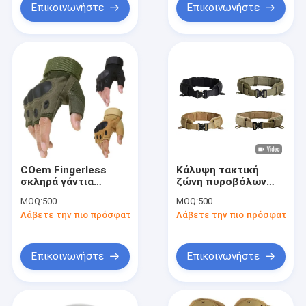
Επικοινωνήστε
Επικοινωνήστε
COem Fingerless
Κάλυψη τακτική
σκληρά γάντια
ζώνη πυροβόλων
Fingerless εργαλείων
όπλων 1,5 ίντσας για
MOQ:
500
MOQ:
500
αρθρώσεων υπαίθρια
τα στρατιωτικά
Λάβετε την πιο πρόσφατη τιμή
Λάβετε την πιο πρόσφατη τι
τακτικά
ζητήματα αγώνα
Επικοινωνήστε
Επικοινωνήστε