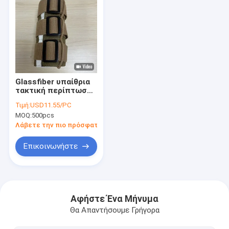
Glassfiber υπαίθρια
τακτική περίπτωση
υψηλό Temperatuer
Τιμή:
USD11.55/PC
Risistant λαβών
MOQ:
500pcs
εργαλείων
λειτουργική
Λάβετε την πιο πρόσφατη τιμή
Επικοινωνήστε
Σπίτι
Προϊόντα
Αφήστε Ένα Μήνυμα
Θα Απαντήσουμε Γρήγορα
Περίπου εμείς