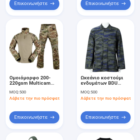
Επικοινωνήστε
Επικοινωνήστε
Ομοιόμορφο 200-
Ωκεάνιο κοστούμι
220gsm Multicam
ενδυμάτων BDU
αμερικάνικου
στρατιωτικό
MOQ:
500
MOQ:
500
στρατού ACS
Λάβετε την πιο πρόσφατη τιμή
Λάβετε την πιο πρόσφατη τι
ύφασμα ντυμένο
τεφλόν Gen3 αγώνα
Επικοινωνήστε
Επικοινωνήστε