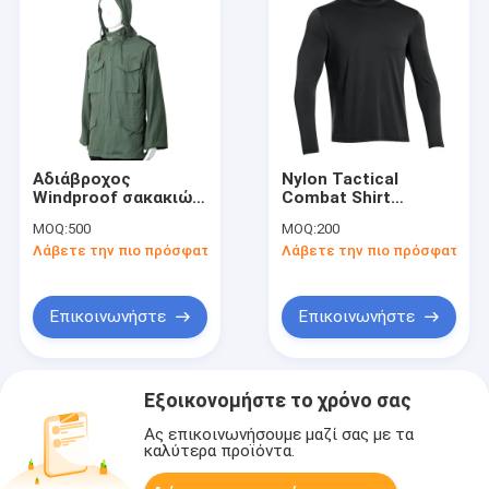
Αδιάβροχος
Nylon Tactical
Windproof σακακιών
Combat Shirt
ενδυμάτων ελιών
Προσαρμοσμένο
MOQ:
500
MOQ:
200
πράσινος M65
Χρώμα Military Frog
Λάβετε την πιο πρόσφατη τιμή
Λάβετε την πιο πρόσφατη τι
στρατιωτικός
πουκάμισο
Επικοινωνήστε
Επικοινωνήστε
Εξοικονομήστε το χρόνο σας
Ας επικοινωνήσουμε μαζί σας με τα
καλύτερα προϊόντα.