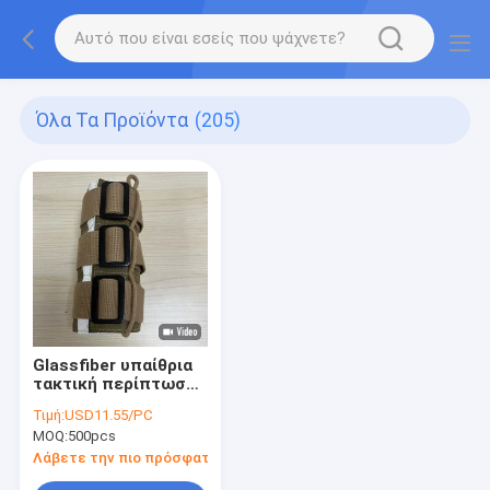
Όλα Τα Προϊόντα
(205)
Glassfiber υπαίθρια
τακτική περίπτωση
υψηλό Temperatuer
Τιμή:
USD11.55/PC
Risistant λαβών
MOQ:
500pcs
εργαλείων
λειτουργική
Λάβετε την πιο πρόσφατη τιμή