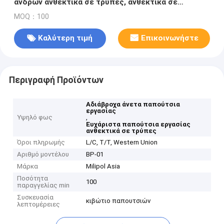
ανδρών ανθεκτικά σε τρύπες, ανθεκτικά σε
συντριβές, αναπνευστικά, μη ολισθητά, άνετα, για
MOQ：100
όλες τις εποχές
Καλύτερη τιμή
Επικοινωνήστε
Περιγραφή Προϊόντων
Αδιάβροχα άνετα παπούτσια
εργασίας
Υψηλό φως
,
Ευχάριστα παπούτσια εργασίας
ανθεκτικά σε τρύπες
Όροι πληρωμής
L/C, T/T, Western Union
Αριθμό μοντέλου
BP-01
Μάρκα
Milipol Asia
Ποσότητα
100
παραγγελίας min
Συσκευασία
κιβώτιο παπουτσιών
λεπτομέρειες