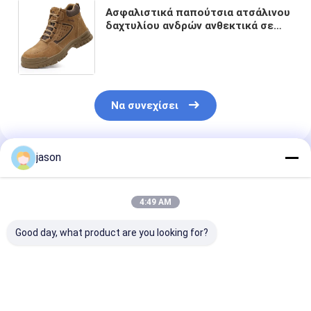
Ασφαλιστικά παπούτσια ατσάλινου
δαχτυλίου ανδρών ανθεκτικά σε
τρύπες, ανθεκτικά σε συντριβές,
αναπνευστικά, μη ολισθητά, άνετα,
για όλες τις εποχές
Να συνεχίσει
jason
Συνιστώμενα Προϊόντα
4:49 AM
Good day, what product are you looking for?
Ασφάλεια για όλες
Άνδρες Ελαφρύ
Ατσάλινα